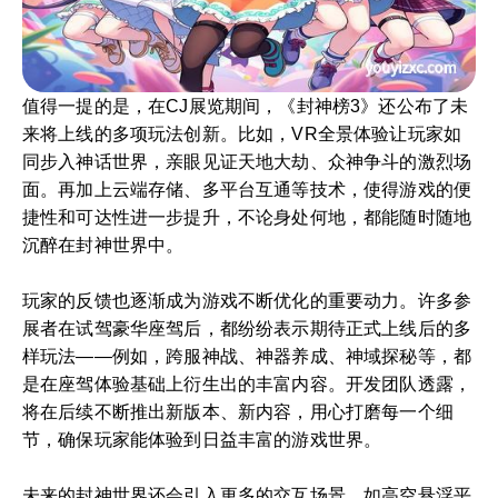
值得一提的是，在CJ展览期间，《封神榜3》还公布了未
来将上线的多项玩法创新。比如，VR全景体验让玩家如
同步入神话世界，亲眼见证天地大劫、众神争斗的激烈场
面。再加上云端存储、多平台互通等技术，使得游戏的便
捷性和可达性进一步提升，不论身处何地，都能随时随地
沉醉在封神世界中。
玩家的反馈也逐渐成为游戏不断优化的重要动力。许多参
展者在试驾豪华座驾后，都纷纷表示期待正式上线后的多
样玩法——例如，跨服神战、神器养成、神域探秘等，都
是在座驾体验基础上衍生出的丰富内容。开发团队透露，
将在后续不断推出新版本、新内容，用心打磨每一个细
节，确保玩家能体验到日益丰富的游戏世界。
未来的封神世界还会引入更多的交互场景，如高空悬浮平