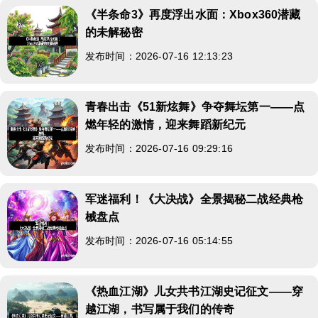
《半条命3》再度浮出水面：Xbox360潜藏
的未解秘密
发布时间：2026-07-16 12:13:23
青春出击《51新炫舞》争夺舞坛第一——点
燃年轻的激情，迎来舞蹈新纪元
发布时间：2026-07-16 09:29:16
军迷福利！《大决战》全景揭秘二战经典枪
械盘点
发布时间：2026-07-16 05:14:55
《热血江湖》儿女共书江湖史记征文——穿
越江湖，书写属于我们的传奇