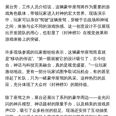
展台旁，工作人员介绍说，这辆豪华座驾将作为重要的游
戏角色载体，带领玩家进入封神的宏大世界。现场演示
中，玩家可以亲自“驾驶”这辆座驾，穿梭于古战场和神域
之间，体验与众不同的游戏快感。这一创意设计不仅展现
出开发团队的用心，也彰显了《封神榜3》在视觉效果和
游戏体验上的突破。
许多现场参观的玩家都纷纷表示，这辆豪华座驾简直就
是“移动的传说”。“第一眼就被它的设计吸引了，古今结
合，神话与科技完美融合，真的是视觉盛宴。”一位玩家
激动地说。更有一部分玩家试图争取试玩机会，有的甚至
排起了长队，只为一睹豪华座驾的风采。这种热烈的反
应，充分体现了大众对《封神榜3》的期待值。
除了座驾之外，展台还展出了系列的豪华周边——金光闪
闪的神兵模型、神话题材的限量手办，以及精美的游戏原
声CD，吸引了众多粉丝的驻足。现场还安排了互动抽奖