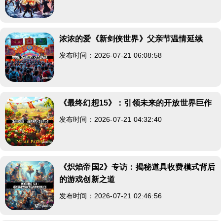
浓浓的爱《新剑侠世界》父亲节温情延续
发布时间：2026-07-21 06:08:58
《最终幻想15》：引领未来的开放世界巨作
发布时间：2026-07-21 04:32:40
《炽焰帝国2》专访：揭秘道具收费模式背后
的游戏创新之道
发布时间：2026-07-21 02:46:56