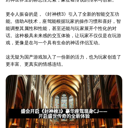
更令人振奋的是，《封神榜3》引入了全新的智能交互功
能。借助AI技术，座驾能根据玩家的操作习惯和喜好，智
能调整其属性和性能，甚至还能与玩家展开个性化的对
话。这种极具未来感的交互体验，让玩家不仅仅是在玩游
戏，更像是在与一个具有生命的神话伴侣互动。
这无疑为国产游戏加入了一份新的活力，也为玩家创造了
更丰富、更真实的情感连结。